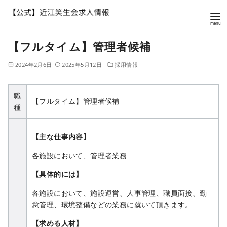
コ
【フルタイム】管理者候補
ン
テ
2024年2月6日
2025年5月12日
採用情報
ン
ツ
職
へ
【フルタイム】管理者候補
種
移
動
【主な仕事内容】
各施設において、管理者業務
【具体的には】
各施設において、施設運営、人事管理、職員面接、勤
怠管理、環境整備などの業務に就いて頂きます。
【求める人材】