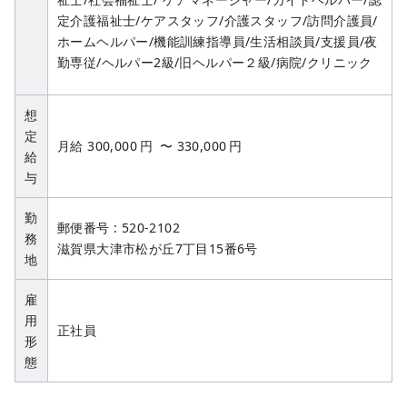
定介護福祉士/ケアスタッフ/介護スタッフ/訪問介護員/
ホームヘルパー/機能訓練指導員/生活相談員/支援員/夜
勤専従/ヘルパー2級/旧ヘルパー２級/病院/クリニック
想
定
月給
300,000
円
〜
330,000
円
給
与
勤
郵便番号 : 520-2102
務
滋賀県大津市松が丘7丁目15番6号
地
雇
用
正社員
形
態