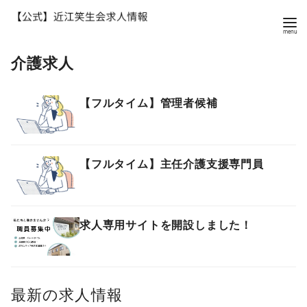
コ
介護求人
ン
テ
ン
【フルタイム】管理者候補
ツ
へ
移
【フルタイム】主任介護支援専門員
動
求人専用サイトを開設しました！
最新の求人情報